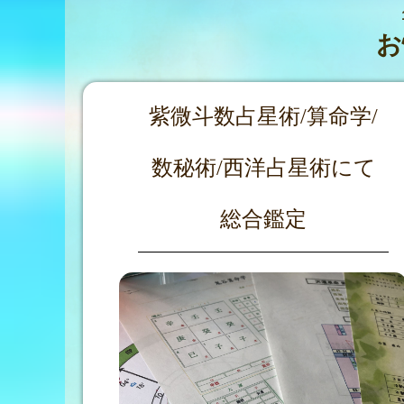
お
紫微斗数占星術/算命学/
数秘術/西洋占星術にて
総合鑑定