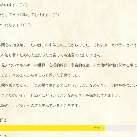
れます。(^｡^)
として日々活動しております。(^^)
たします！(^-^)
へ関心を抱き始まったのは、小中学生のころからでし
た。それ以来「カバラ」という
こへ辿り着くための
人生だったと言っても過言ではありません。
、見えないエネルギーの世界、心理的探究、宇宙的魂
論、その他精神性に関する事に
ました。そのころか
らちょっと浮いた子供でした。
疑問を感じながら、「この星で生きるとはどういうこ
となのか？」「肉体を持つとい
うことなのか？」「
死ぬとはどういうことなのか？」を探求してきました。
念願の「カバラ」への道を歩んでいるところです。
すさ
80%
すさ