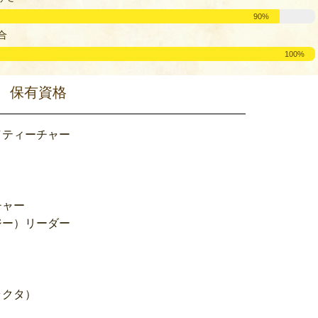
90%
合
100%
保有資格
／ティーチャー
チャー
ジー）リーダー
ラクタ）