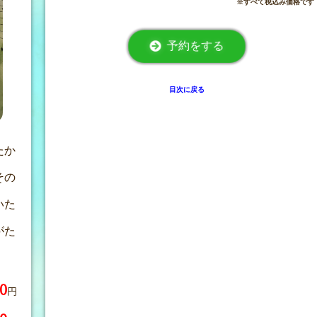
※すべて税込み価格です
予約をする
目次に戻る
たか
その
いた
がた
0
円