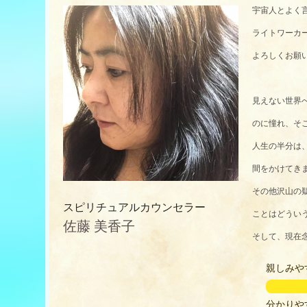
宇宙人とよく言わ
ライトワーカー
よろしくお願いい
見えない世界
のに憧れ、そ
人生の半分は
間をかけてき
その他沢山の
スピリチュアルカウンセラー
ことはどうい
佐藤 美香子
そして、現在
親しみや
分かりや