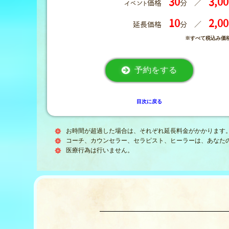
30
3,00
イベント価格
分 ／
10
2,00
延長価格
分 ／
※すべて税込み価
予約をする
目次に戻る
お時間が超過した場合は、それぞれ延長料金がかかります
コーチ、カウンセラー、セラピスト、ヒーラーは、あなた
医療行為は行いません。