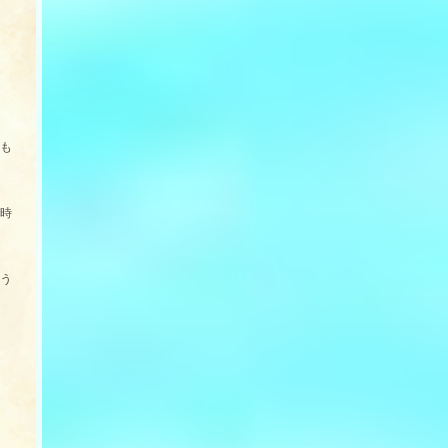
も
時
う