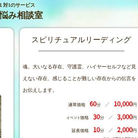
１対1のサービス
悩み相談室
スピリチュアルリーディング
魂、大いなる存在、守護霊、ハイヤーセルフなど見
えない存在、
感じることが難しい存在からの伝言を
お伝えします。
60
10,000
通常価格
分 ／
円
30
3,000
イベント価格
分 ／
円
10
2,000
延長価格
分 ／
円