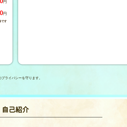
0
円
0
円
格です
。
のプライバシーを守ります。
自己紹介